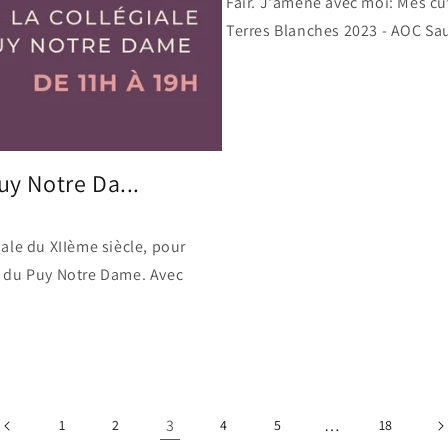
Fair. J'amène avec moi: Mes cu
Terres Blanches 2023 - AOC Sa
uy Notre Da...
ale du XIIème siècle, pour
s du Puy Notre Dame. Avec
3
…
1
2
4
5
18