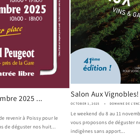
Salon Aux Vignobles! 
mbre 2025 ...
OCTOBER 1, 2025
DOMAINE DE L'EN
Le weekend du 8 au 11 novembr
e revenir à Poissy pour le
vous proposons de déguster nos
 de déguster nos huit...
indigènes sans apport...