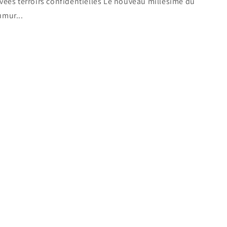
vées terroirs confidentielles Le nouveau millésime du
umur...